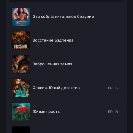
Это соблазнительное безумие
Восстание Бэдленда
Заброшенная земля
Флавия. Юный детектив
ВР: 16 +
Живая ярость
ВР: 18 +