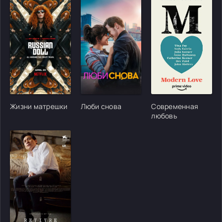
[/xfgiven_cvh_poster_urlcvh_poster_url]
[/xfgiven_cvh_poster_urlcvh_poster_url]
[/xfgiven_cvh_poster
Жизни матрешки
Люби снова
Современная
любовь