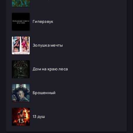
Гиперзвук
Золушка мечты
Дом на краю леса
Брошенный
13 душ