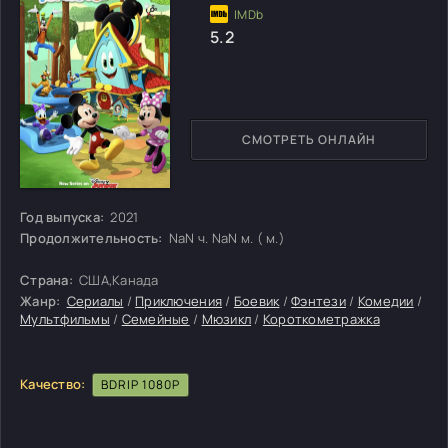
5.2
СМОТРЕТЬ ОНЛАЙН
Год выпуска:
2021
Продолжительность:
NaN ч. NaN м. ( м.)
Страна:
США,Канада
Жанр:
Сериалы
/
Приключения
/
Боевик
/
Фэнтези
/
Комедии
/
Мультфильмы
/
Семейные
/
Мюзикл
/
Короткометражка
Качество:
BDRIP 1080P