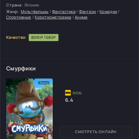
Страна:
Япония
Жанр:
Мультфильмы
/
Фантастика
/
Фэнтези
/
Комедии
/
Спортивные
/
Короткометражка
/
Аниме
Качество:
BDRIP 1080P
Смурфики
6.4
СМОТРЕТЬ ОНЛАЙН