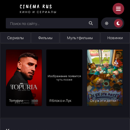
Короткометражка
CINEMA RUS
-
КИНО И СЕРИАЛЫ
смотрите
онлайн
на
Cinema
Сериалы
Фильмы
Мультфильмы
Новинки
Rus
Топурии
Яблоко и Лук
Ох уж эти детки!