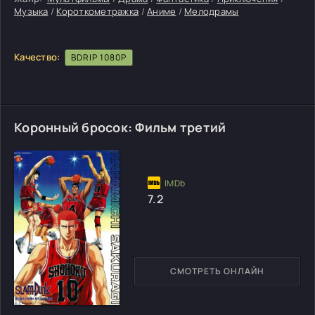
Музыка
/
Короткометражка
/
Аниме
/
Мелодрамы
Качество:
BDRIP 1080P
Коронный бросок: Фильм третий
7.2
СМОТРЕТЬ ОНЛАЙН