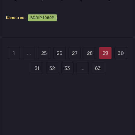
Качество:
BDRIP 1080P
1
...
25
26
27
28
29
30
31
32
33
...
63