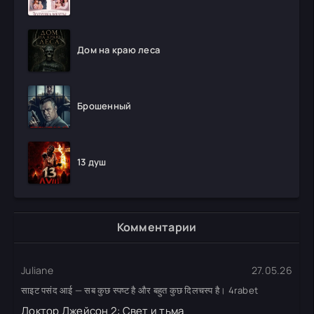
Дом на краю леса
Брошенный
13 душ
Комментарии
Juliane
27.05.26
साइट पसंद आई — सब कुछ स्पष्ट है और बहुत कुछ दिलचस्प है। 4rabet
Доктор Джейсон 2: Свет и тьма