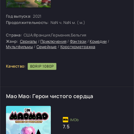
Год выпуска:
2021
Продолжительность:
NaN ч. NaN м. ( м.)
Страна:
США,Франция,Германия,Бельгия
Жанр:
Сериалы
/
Приключения
/
Фэнтези
/
Комедии
/
Мультфильмы
/
Семейные
/
Короткометражка
Качество:
BDRIP 1080P
Мао Мао: Герои чистого сердца
7.5