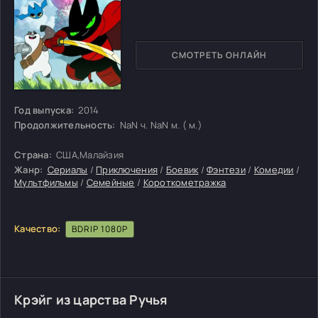
СМОТРЕТЬ ОНЛАЙН
Год выпуска:
2014
Продолжительность:
NaN ч. NaN м. ( м.)
Страна:
США,Малайзия
Жанр:
Сериалы
/
Приключения
/
Боевик
/
Фэнтези
/
Комедии
/
Мультфильмы
/
Семейные
/
Короткометражка
Качество:
BDRIP 1080P
Крэйг из царства Ручья