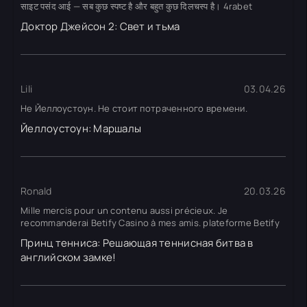
साइट पसंद आई — सब कुछ स्पष्ट है और बहुत कुछ दिलचस्प है। 4rabet
Доктор Джейсон 2: Свет и тьма
Lili
03.04.26
Не Йеллоустоун. Не стоит потраченного времени.
Йеллоустоун: Маршалы
Ronald
20.03.26
Mille mercis pour un contenu aussi précieux. Je
recommanderai Betify Casino à mes amis. plateforme Betify
Принц тенниса: Решающая теннисная битва в
английском замке!