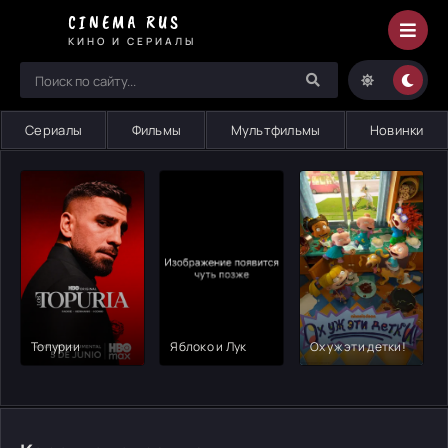
Короткометражка
CINEMA RUS
-
КИНО И СЕРИАЛЫ
смотрите
онлайн
на
Cinema
Сериалы
Фильмы
Мультфильмы
Новинки
Rus
Топурии
Яблоко и Лук
Ох уж эти детки!