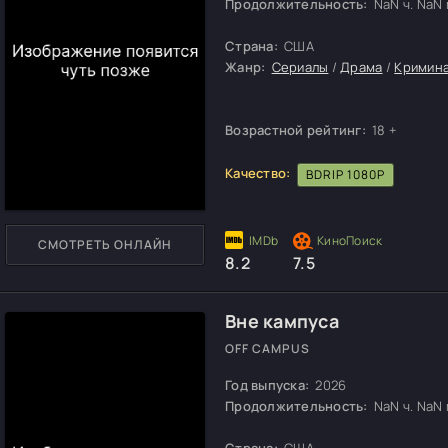
Продолжительность:
NaN ч. NaN м
Страна:
США
Жанр:
Сериалы
/
Драма
/
Кримин
Возрастной рейтинг:
18 +
Качество:
BDRIP 1080P
СМОТРЕТЬ ОНЛАЙН
8.2
7.5
Вне кампуса
OFF CAMPUS
Год выпуска:
2026
Продолжительность:
NaN ч. NaN м
Страна:
США