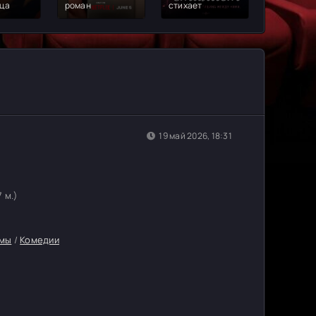
ца
роман
стихает
нарцисса
19 май 2026, 18:31
7 м.)
мы
/
Комедии