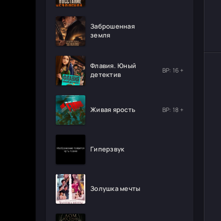
Заброшенная
земля
Флавия. Юный
ВР: 16 +
детектив
Живая ярость
ВР: 18 +
Гиперзвук
Золушка мечты