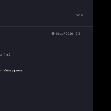
0
18 май 2026, 12:31
. ( м.)
л
/
Мелодрамы