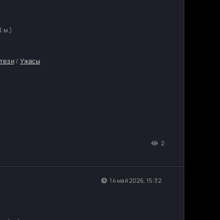
3 м.)
тези
/
Ужасы
2
14 май 2026, 15:32