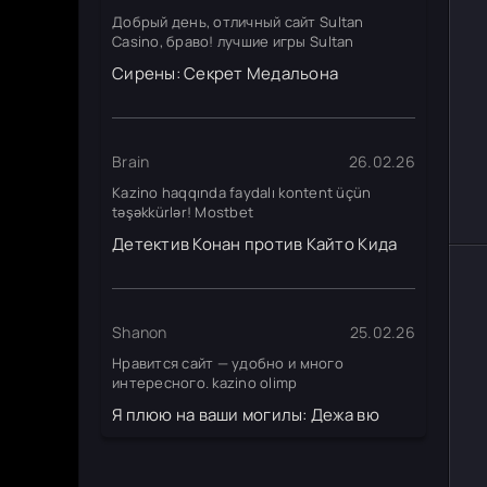
Добрый день, отличный сайт Sultan
Casino, браво! лучшие игры Sultan
Сирены: Секрет Медальона
Brain
26.02.26
Kazino haqqında faydalı kontent üçün
təşəkkürlər! Mostbet
Детектив Конан против Кайто Кида
Shanon
25.02.26
Нравится сайт — удобно и много
интересного. kazino olimp
Я плюю на ваши могилы: Дежа вю