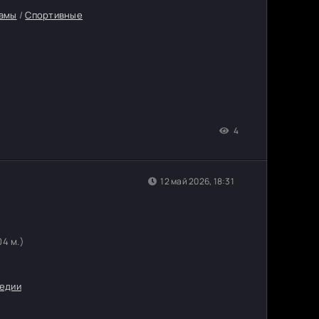
амы
/
Спортивные
4
12 май 2026, 18:31
04 м.)
едии