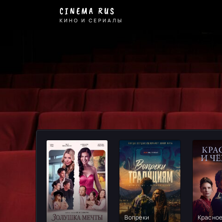
Мелодрамы
CINEMA RUS
-
КИНО И СЕРИАЛЫ
смотрите
онлайн
на
Cinema
Rus
Вопреки
Красное