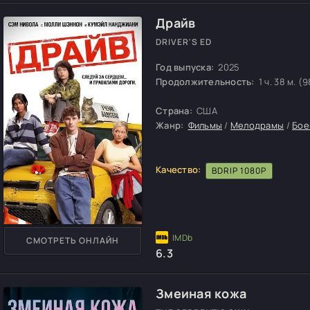
Драйв
DRIVER'S ED
Год выпуска:
2025
Продолжительность:
1 ч. 38 м. (9
Страна:
США
Жанр:
Фильмы
/
Мелодрамы
/
Бое
Качество:
BDRIP 1080P
СМОТРЕТЬ ОНЛАЙН
6.3
Змеиная кожа