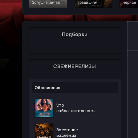
Золушка мечты
традициям
чёрное
Подборки
СВЕЖИЕ РЕЛИЗЫ
Обновления
Это
соблазнительное
безумие
Восстание
Бэдленда