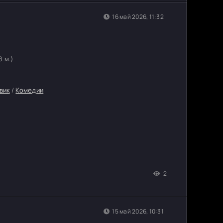
16 май 2026, 11:32
8 м.)
вик
/
Комедии
2
15 май 2026, 10:31