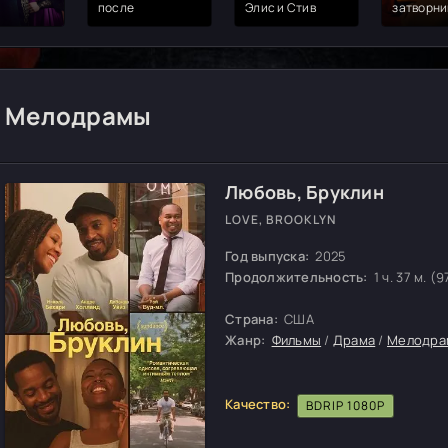
после
Элис и Стив
затворни
Мелодрамы
Любовь, Бруклин
LOVE, BROOKLYN
Год выпуска:
2025
Продолжительность:
1 ч. 37 м. (9
Страна:
США
Жанр:
Фильмы
/
Драма
/
Мелодра
Качество:
BDRIP 1080P