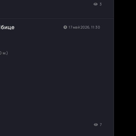
3
Ибице
17 май 2026, 11:30
0 м.)
7