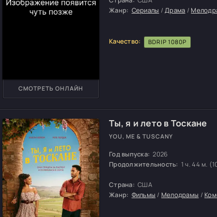
Жанр:
Сериалы
/
Драма
/
Мелодр
Качество:
BDRIP 1080P
СМОТРЕТЬ ОНЛАЙН
Ты, я и лето в Тоскане
YOU, ME & TUSCANY
Год выпуска:
2026
Продолжительность:
1 ч. 44 м. (1
Страна:
США
Жанр:
Фильмы
/
Мелодрамы
/
Ком