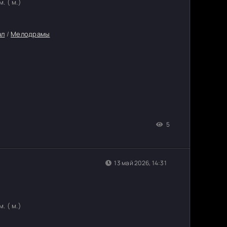
. ( м.)
ал
/
Мелодрамы
5
13 май 2026, 14:31
. ( м.)