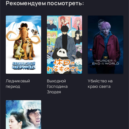
Рекомендуем посмотреть:
[/xfgiven_cvh_poster_urlcvh_poster_url]
[/xfgiven_cvh_poster_urlcvh_poster_url]
[/xfgiven_cvh_poster
Ледниковый
Выходной
Убийство на
период
Господина
краю света
Злодея