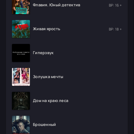
Флавия. Юный детектив
ВР: 16 +
Живая ярость
ВР: 18 +
Гиперзвук
Золушка мечты
Дом на краю леса
Брошенный