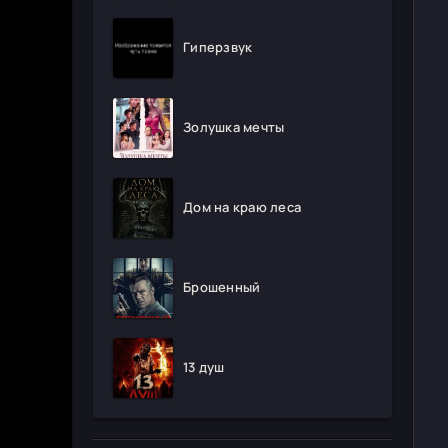
Гиперзвук
Золушка мечты
Дом на краю леса
Брошенный
13 душ