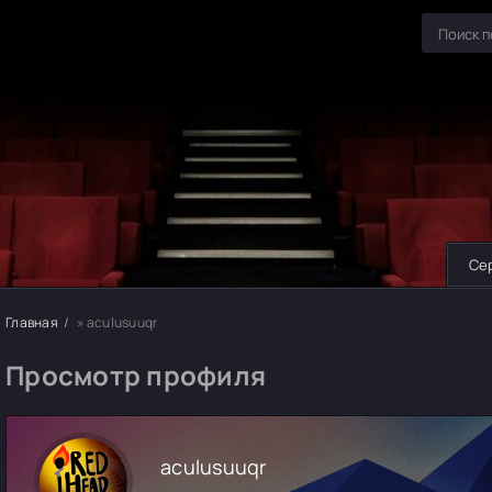
Се
Главная
» aculusuuqr
Просмотр профиля
aculusuuqr