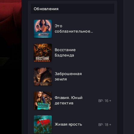
Обновления
Это
соблазнительное
безумие
Восстание
Бэдленда
Заброшенная
земля
Флавия. Юный
ВР: 16 +
детектив
Живая ярость
ВР: 18 +