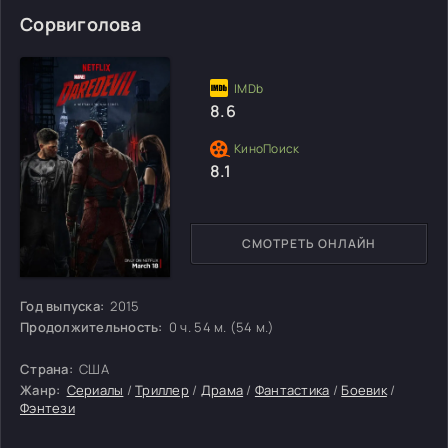
Сорвиголова
8.6
8.1
СМОТРЕТЬ ОНЛАЙН
Год выпуска:
2015
Продолжительность:
0 ч. 54 м. (54 м.)
Страна:
США
Жанр:
Сериалы
/
Триллер
/
Драма
/
Фантастика
/
Боевик
/
Фэнтези