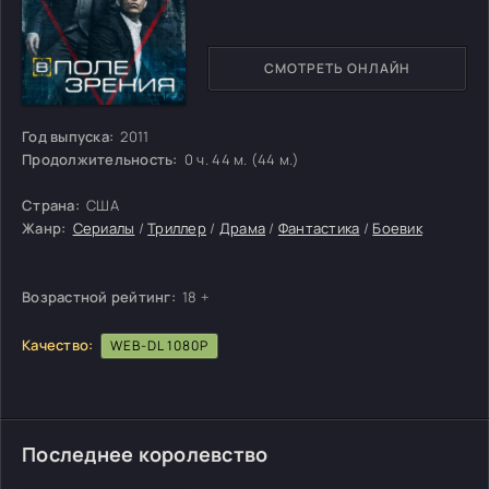
СМОТРЕТЬ ОНЛАЙН
Год выпуска:
2011
Продолжительность:
0 ч. 44 м. (44 м.)
Страна:
США
Жанр:
Сериалы
/
Триллер
/
Драма
/
Фантастика
/
Боевик
Возрастной рейтинг:
18 +
Качество:
WEB-DL 1080P
Последнее королевство