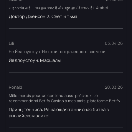
साइट पसंद आई — सब कुछ स्पष्ट है और बहुत कुछ दिलचस्प है। 4rabet
Доктор Джейсон 2: Свет и тьма
Lili
03.04.26
Не Йеллоустоун. Не стоит потраченного времени.
Йеллоустоун: Маршалы
Ronald
20.03.26
Mille mercis pour un contenu aussi précieux. Je
recommanderai Betify Casino à mes amis. plateforme Betify
Принц тенниса: Решающая теннисная битва в
английском замке!