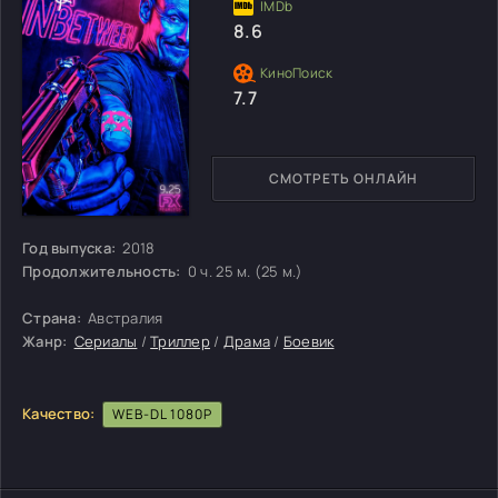
8.6
7.7
СМОТРЕТЬ ОНЛАЙН
Год выпуска:
2018
Продолжительность:
0 ч. 25 м. (25 м.)
Страна:
Австралия
Жанр:
Сериалы
/
Триллер
/
Драма
/
Боевик
Качество:
WEB-DL 1080P