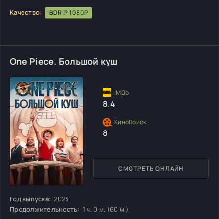
Качество:
BDRIP 1080P
One Piece. Большой куш
8.4
8
СМОТРЕТЬ ОНЛАЙН
Год выпуска:
2023
Продолжительность:
1 ч. 0 м. (60 м.)