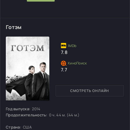
Готэм
7.8
7.7
СМОТРЕТЬ ОНЛАЙН
Год выпуска:
2014
Продолжительность:
0 ч. 44 м. (44 м.)
Страна:
США