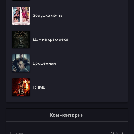
Золушка мечты
Дом на краю леса
Брошенный
13 душ
Комментарии
Juliane
27.05.26