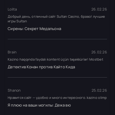
Lolita
26.02.26
Добрый день, отличный сайт Sultan Casino, браво! лучшие
игры Sultan
Сирены: Секрет Медальона
Brain
26.02.26
Kazino haqqında faydalı kontent üçün təşəkkürlər! Mostbet
Детектив Конан против Кайто Кида
Shanon
25.02.26
Нравится сайт — удобно и много интересного. kazino olimp
Я плюю на ваши могилы: Дежа вю