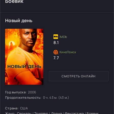
Боевик
Новый день
8.1
7.7
СМОТРЕТЬ ОНЛАЙН
Год выпуска:
2006
Продолжительность:
0 ч. 43 м. (43 м.)
Страна:
США
Жанр:
Сериалы
/
Триллер
/
Драма
/
Фантастика
/
Боевик