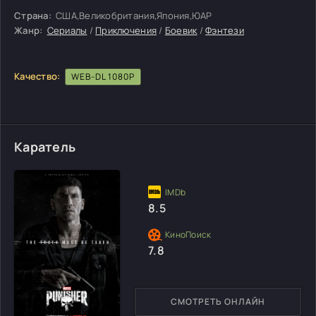
Страна:
США,Великобритания,Япония,ЮАР
Жанр:
Сериалы
/
Приключения
/
Боевик
/
Фэнтези
Качество:
WEB-DL 1080P
Каратель
8.5
7.8
СМОТРЕТЬ ОНЛАЙН