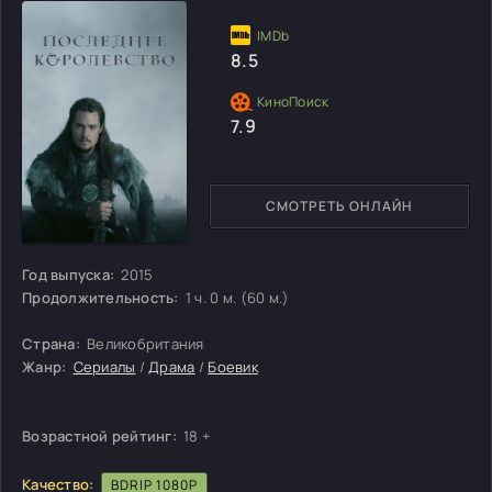
8.5
7.9
СМОТРЕТЬ ОНЛАЙН
Год выпуска:
2015
Продолжительность:
1 ч. 0 м. (60 м.)
Страна:
Великобритания
Жанр:
Сериалы
/
Драма
/
Боевик
Возрастной рейтинг:
18 +
Качество:
BDRIP 1080P