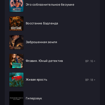
Это соблазнительное безумие
Восстание Бэдленда
Заброшенная земля
Флавия. Юный детектив
ВР: 16 +
Живая ярость
ВР: 18 +
Гиперзвук