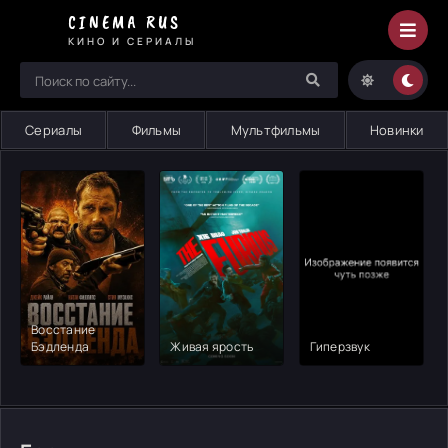
Боевик
CINEMA RUS
-
КИНО И СЕРИАЛЫ
смотрите
онлайн
на
Cinema
Сериалы
Фильмы
Мультфильмы
Новинки
Rus
Восстание
Бэдленда
Живая ярость
Гиперзвук