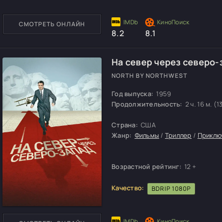
СМОТРЕТЬ ОНЛАЙН
8.2
8.1
На север через северо-
NORTH BY NORTHWEST
Год выпуска:
1959
Продолжительность:
2 ч. 16 м. (1
Страна:
США
Жанр:
Фильмы
/
Триллер
/
Приклю
Возрастной рейтинг:
12 +
Качество:
BDRIP 1080P