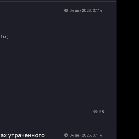
04 дек 2023, 07:14
71 м.)
58
ках утраченного
04 дек 2023, 07:14