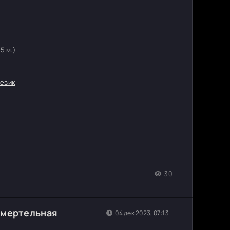
15 м.)
евик
30
Смертельная
04 дек 2023, 07:13