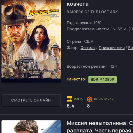
ковчега
RAIDERS OF THE LOST ARK
Год выпуска:
1981
Продолжительность:
1 ч. 55 м. (1
Страна:
США
Жанр:
Фильмы
/
Приключения
/
Бо
Возрастной рейтинг:
12 +
Качество:
BDRIP 1080P
СМОТРЕТЬ ОНЛАЙН
8.4
8
Миссия невыполнима: 
расплата. Часть первая