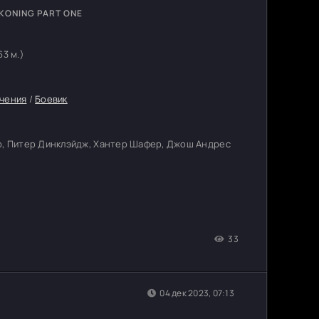
CKONING PART ONE
63 м.)
чения
/
Боевик
р, Питер Динклэйдж, Хантер Шафер, Джош Андрес
33
04 дек 2023, 07:13