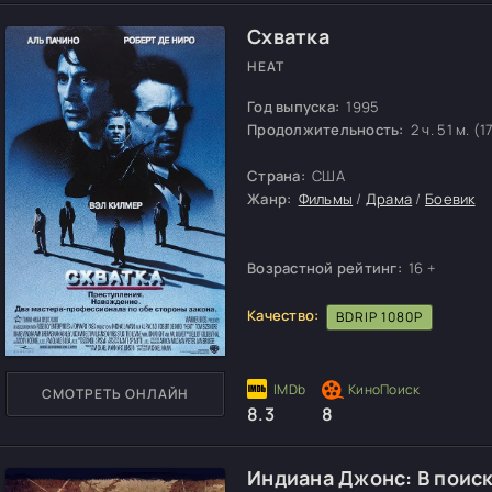
Схватка
HEAT
Год выпуска:
1995
Продолжительность:
2 ч. 51 м. (1
Страна:
США
Жанр:
Фильмы
/
Драма
/
Боевик
Возрастной рейтинг:
16 +
Качество:
BDRIP 1080P
СМОТРЕТЬ ОНЛАЙН
8.3
8
Индиана Джонс: В поис