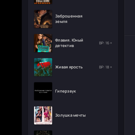
Заброшенная
земля
Флавия. Юный
ВР: 16 +
детектив
Живая ярость
ВР: 18 +
Гиперзвук
Золушка мечты