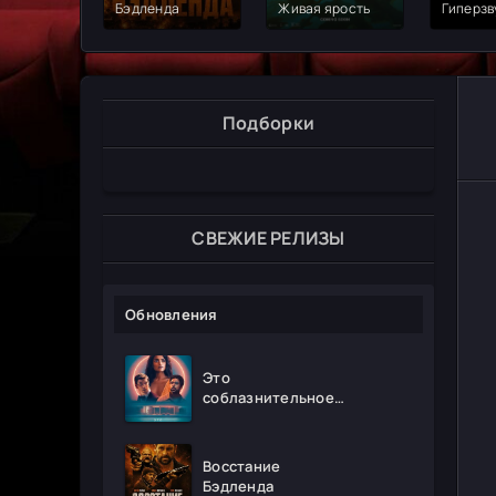
Бэдленда
Живая ярость
Гиперзв
Подборки
СВЕЖИЕ РЕЛИЗЫ
Обновления
Это
соблазнительное
безумие
Восстание
Бэдленда