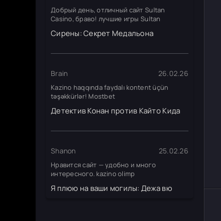
Добрый день, отличный сайт Sultan
Casino, браво! лучшие игры Sultan
Сирены: Секрет Медальона
Brain
26.02.26
Kazino haqqında faydalı kontent üçün
təşəkkürlər! Mostbet
Детектив Конан против Кайто Кида
Shanon
25.02.26
Нравится сайт — удобно и много
интересного. kazino olimp
Я плюю на ваши могилы: Дежа вю