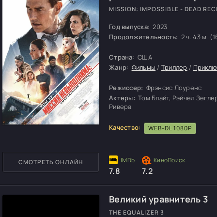
MISSION: IMPOSSIBLE - DEAD RE
Год выпуска:
2023
Продолжительность:
2 ч. 43 м. (1
Страна:
США
Жанр:
Фильмы
/
Триллер
/
Приклю
Режиссер:
Фрэнсис Лоуренс
Актеры:
Том Блайт, Рэйчел Зегле
Ривера
Качество:
WEB-DL 1080P
СМОТРЕТЬ ОНЛАЙН
7.8
7.2
Великий уравнитель 3
THE EQUALIZER 3