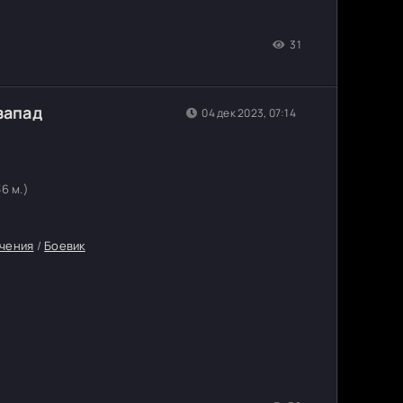
31
запад
04 дек 2023, 07:14
36 м.)
чения
/
Боевик