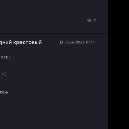
41
дний крестовый
04 дек 2023, 07:14
USADE
7 м.)
евик