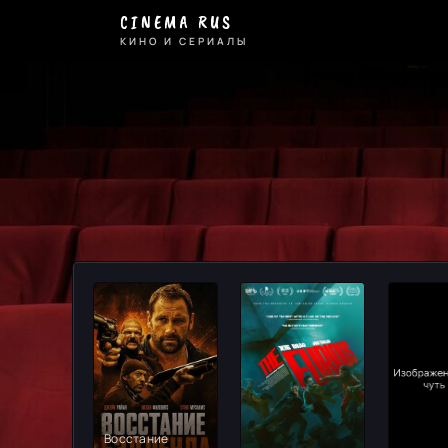
Боевик
CINEMA RUS
-
КИНО И СЕРИАЛЫ
смотрите
онлайн
на
Cinema
Rus
Восстание