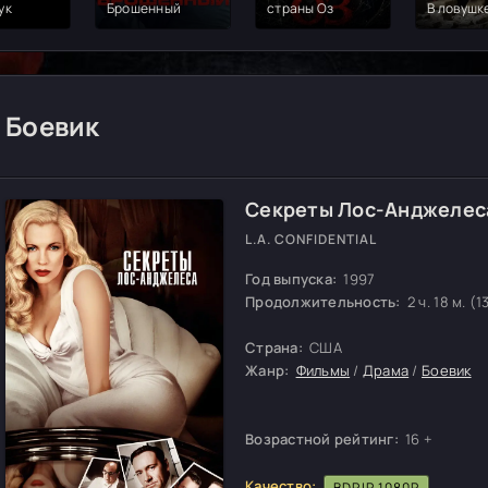
ук
Брошенный
страны Оз
В ловушк
Боевик
Секреты Лос-Анджелес
L.A. CONFIDENTIAL
Год выпуска:
1997
Продолжительность:
2 ч. 18 м. (1
Страна:
США
Жанр:
Фильмы
/
Драма
/
Боевик
Возрастной рейтинг:
16 +
Качество:
BDRIP 1080P