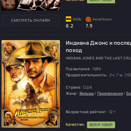
СМОТРЕТЬ ОНЛАЙН
8.2
7.9
Индиана Джонс и после
поход
INDIANA JONES AND THE LAST CR
Год выпуска:
1989
Продолжительность:
2 ч. 7 м. (12
Страна:
США
Жанр:
Фильмы
/
Приключения
/
Бо
Возрастной рейтинг:
12 +
Качество:
BDRIP 1080P