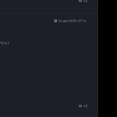
32
04 дек 2023, 07:14
170 м.)
42