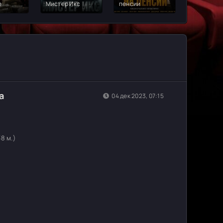
е
Мистер Икс
пенсии
Слепой ко
а
04 дек 2023, 07:15
38 м.)