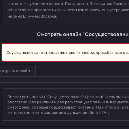
и отцом — румынским евреем. Повзрослев, Элиасси все больше
общество, ее приоритеты во многом изменились, она устроила
мира на Ближнем Востоке.
Смотреть онлайн "Сосуществование
Осуществляется тестирование нового плеера, просьба писать 
мотреть онлайн
Посмотреть онлайн "Сосуществование? Хрен там!" в самом высок
бесплатно, без рекламы и без регистрации с разными вариантам
смартфонах, которые поддерживают системы iOS и Android, а т
интернетом и интерактивными функциями (Smart TV).