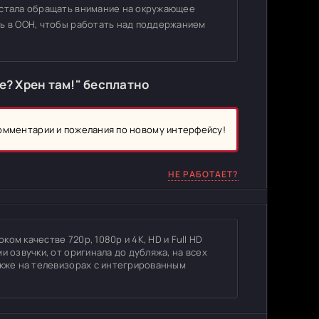
 стала обращать внимание на окружающее
сь в ООН, чтобы работать над поддержанием
? Хрен там!" бесплатно
комментарии и пожелания по новому интерфейсу!
НЕ РАБОТАЕТ?
ом качестве 720p, 1080p и 4K, HD и Full HD
и озвучки, от оригинала до дубляжа, на всех
акже на телевизорах с интегрированным