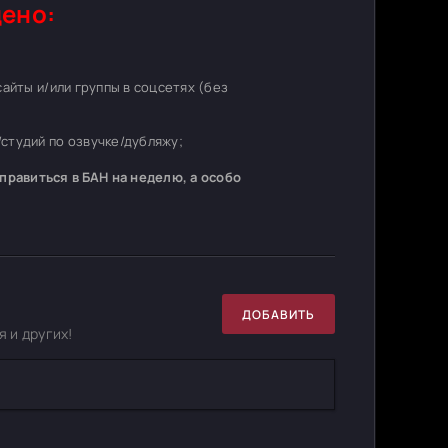
ено:
 сайты и/или группы в соцсетях (без
студий по озвучке/дубляжу;
равиться в БАН на неделю, а особо
ДОБАВИТЬ
 и других!