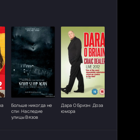
ter_urlcvh_poster_url]
[/xfgiven_cvh_poster_urlcvh_poster_url]
[/xfgiven_cvh_poster_urlcvh_poster_
ча
Больше никогда не
Дара О Бриэн: Доза
спи: Наследие
юмора
улицы Вязов