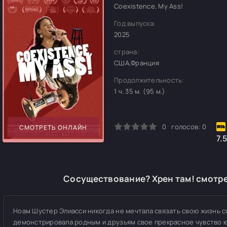
Coexistence, My Ass!
Год выпуска:
2025
страна:
США,Франция
Продолжительность:
1 ч. 35 м. (95 м.)
0
1
2
3
4
5
0
голосов:
0
СМОТРЕТЬ ОНЛАЙН
7.
Сосуществование? Хрен там! смотре
Ноам Шустер Элиасси никогда не мечтала связать свою жизнь с
демонстрировала родным и друзьям свое прекрасное чувство 