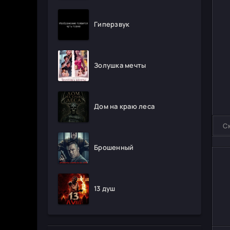
Гиперзвук
Золушка мечты
Дом на краю леса
С
Брошенный
13 душ