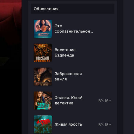
Обновления
Это
соблазнительное
безумие
Восстание
Бэдленда
Заброшенная
земля
Флавия. Юный
ВР: 16 +
детектив
Живая ярость
ВР: 18 +