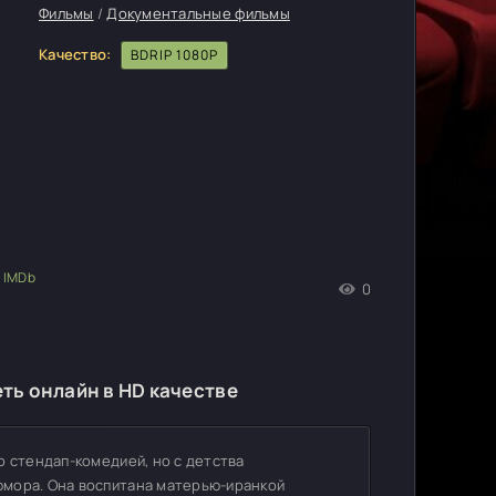
Фильмы
/
Документальные фильмы
Качество:
BDRIP 1080P
0
5
ть онлайн в HD качестве
о стендап-комедией, но с детства
юмора. Она воспитана матерью-иранкой