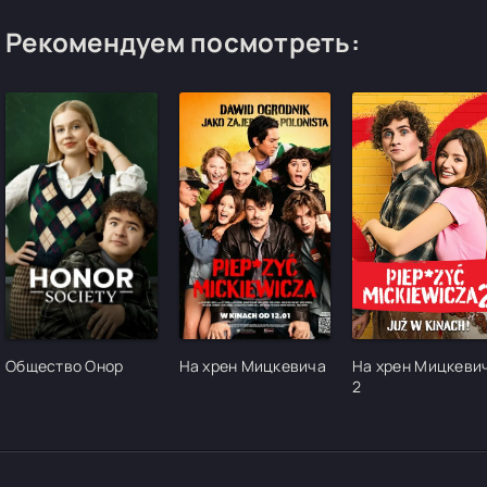
Рекомендуем посмотреть:
[/xfgiven_cvh_poster_urlcvh_poster_url]
[/xfgiven_cvh_poster_urlcvh_poster_url]
[/xfgiven_cvh_pos
Общество Онор
На хрен Мицкевича
На хрен Мицкеви
2