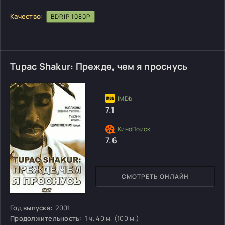
Качество:
BDRIP 1080P
Tupac Shakur: Прежде, чем я проснусь
7.1
7.6
СМОТРЕТЬ ОНЛАЙН
Год выпуска:
2001
Продолжительность:
1 ч. 40 м. (100 м.)