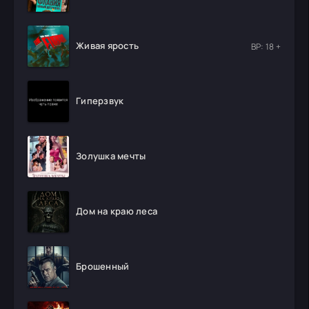
Живая ярость
ВР: 18 +
Гиперзвук
Золушка мечты
Дом на краю леса
Брошенный