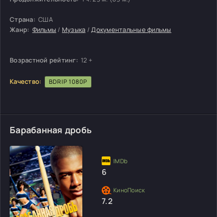
Страна:
США
Жанр:
Фильмы
/
Музыка
/
Документальные фильмы
Возрастной рейтинг:
12 +
Качество:
BDRIP 1080P
Барабанная дробь
6
7.2