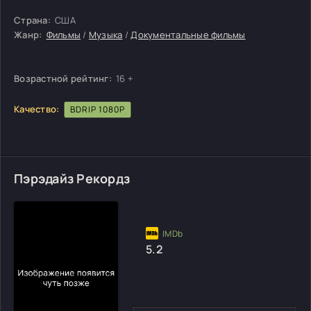
Страна:
США
Жанр:
Фильмы
/
Музыка
/
Документальные фильмы
Возрастной рейтинг:
16 +
Качество:
BDRIP 1080P
Пэрэдайз Рекордз
5.2