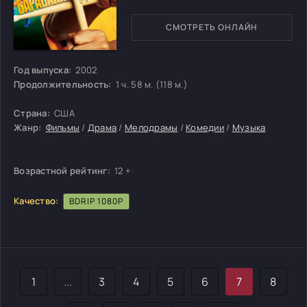
СМОТРЕТЬ ОНЛАЙН
Год выпуска:
2002
Продолжительность:
1 ч. 58 м. (118 м.)
Страна:
США
Жанр:
Фильмы
/
Драма
/
Мелодрамы
/
Комедии
/
Музыка
Возрастной рейтинг:
12 +
Качество:
BDRIP 1080P
1
...
3
4
5
6
7
8