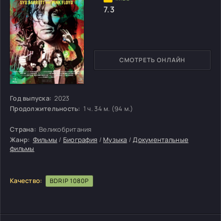
7.3
СМОТРЕТЬ ОНЛАЙН
Год выпуска:
2023
Продолжительность:
1 ч. 34 м. (94 м.)
Страна:
Великобритания
Жанр:
Фильмы
/
Биография
/
Музыка
/
Документальные
фильмы
Качество:
BDRIP 1080P