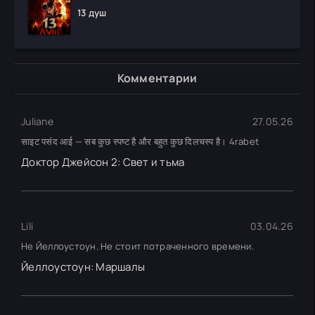
13 душ
Комментарии
Juliane
27.05.26
साइट पसंद आई — सब कुछ स्पष्ट है और बहुत कुछ दिलचस्प है। 4rabet
Доктор Джейсон 2: Свет и тьма
Lili
03.04.26
Не Йеллоустоун. Не стоит потраченного времени.
Йеллоустоун: Маршалы