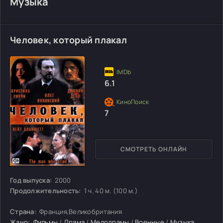
Музыка
Человек, который плакал
6.1
7
СМОТРЕТЬ ОНЛАЙН
Год выпуска:
2000
Продолжительность:
1 ч. 40 м. (100 м.)
Страна:
Франция,Великобритания
Жанр:
Фильмы
/
Драма
/
Мелодрамы
/
Военные
/
Музыка