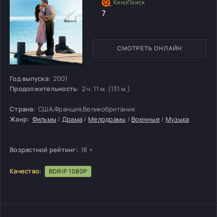
7
СМОТРЕТЬ ОНЛАЙН
Год выпуска:
2001
Продолжительность:
2 ч. 11 м. (131 м.)
Страна:
США,Франция,Великобритания
Жанр:
Фильмы
/
Драма
/
Мелодрамы
/
Военные
/
Музыка
Возрастной рейтинг:
18 +
Качество:
BDRIP 1080P