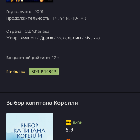
Год выпуска:
2001
Продолжительность:
1 ч. 44 м. (104 м.)
Страна:
США,Канада
Жанр:
Фильмы
/
Драма
/
Мелодрамы
/
Музыка
Возрастной рейтинг:
12 +
Качество:
BDRIP 1080P
Выбор капитана Корелли
5.9