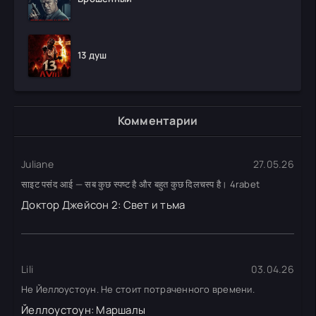
13 душ
Комментарии
Juliane
27.05.26
साइट पसंद आई — सब कुछ स्पष्ट है और बहुत कुछ दिलचस्प है। 4rabet
Доктор Джейсон 2: Свет и тьма
Lili
03.04.26
Не Йеллоустоун. Не стоит потраченного времени.
Йеллоустоун: Маршалы