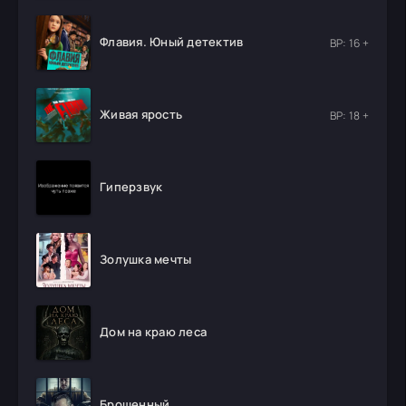
Флавия. Юный детектив
ВР: 16 +
Живая ярость
ВР: 18 +
Гиперзвук
Золушка мечты
Дом на краю леса
Брошенный