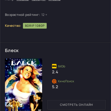
Возрастной рейтинг:
12 +
Качество:
BDRIP 1080P
Блеск
2.4
5.2
СМОТРЕТЬ ОНЛАЙН