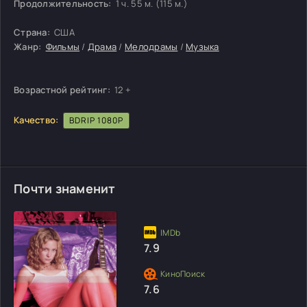
Продолжительность:
1 ч. 55 м. (115 м.)
Страна:
США
Жанр:
Фильмы
/
Драма
/
Мелодрамы
/
Музыка
Возрастной рейтинг:
12 +
Качество:
BDRIP 1080P
Почти знаменит
7.9
7.6