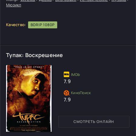
Мюзикл
Качество:
BDRIP 1080P
Тупак: Воскрешение
7.9
7.9
СМОТРЕТЬ ОНЛАЙН