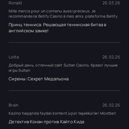
Ronald
20.03.26
Mille mercis pour un contenu aussi précieux. Je
recommanderai Betify Casino à mes amis. plateforme Betify
Принц тенниса: Решающая теннисная битва в
английском замке!
Lolita
26.02.26
Добрый день, отличный сайт Sultan Casino, браво! лучшие
игры Sultan
Сирены: Секрет Медальона
Brain
26.02.26
Kazino haqqında faydalı kontent üçün təşəkkürlər! Mostbet
Детектив Конан против Кайто Кида