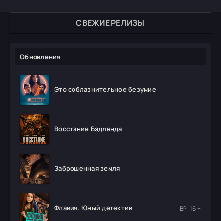
СВЕЖИЕ РЕЛИЗЫ
Обновления
Это соблазнительное безумие
Восстание Бэдленда
Заброшенная земля
Флавия. Юный детектив
ВР: 16 +