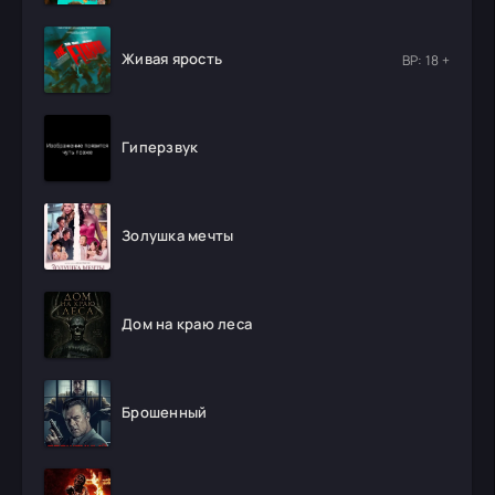
Живая ярость
ВР: 18 +
Гиперзвук
Золушка мечты
Дом на краю леса
Брошенный