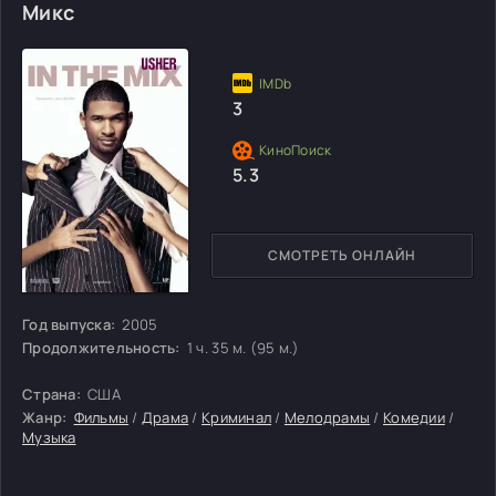
Микс
3
5.3
СМОТРЕТЬ ОНЛАЙН
Год выпуска:
2005
Продолжительность:
1 ч. 35 м. (95 м.)
Страна:
США
Жанр:
Фильмы
/
Драма
/
Криминал
/
Мелодрамы
/
Комедии
/
Музыка