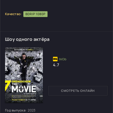
Качество:
BDRIP 1080P
Шоу одного актёра
4.7
СМОТРЕТЬ ОНЛАЙН
Год выпуска:
2023