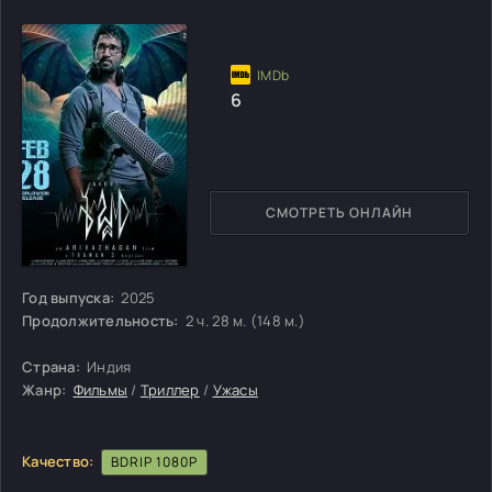
6
СМОТРЕТЬ ОНЛАЙН
Год выпуска:
2025
Продолжительность:
2 ч. 28 м. (148 м.)
Страна:
Индия
Жанр:
Фильмы
/
Триллер
/
Ужасы
Качество:
BDRIP 1080P