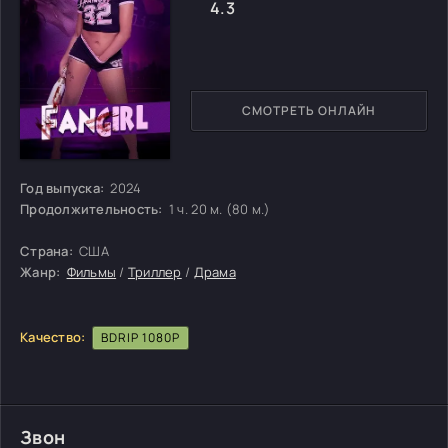
4.3
СМОТРЕТЬ ОНЛАЙН
Год выпуска:
2024
Продолжительность:
1 ч. 20 м. (80 м.)
Страна:
США
Жанр:
Фильмы
/
Триллер
/
Драма
Качество:
BDRIP 1080P
Звон