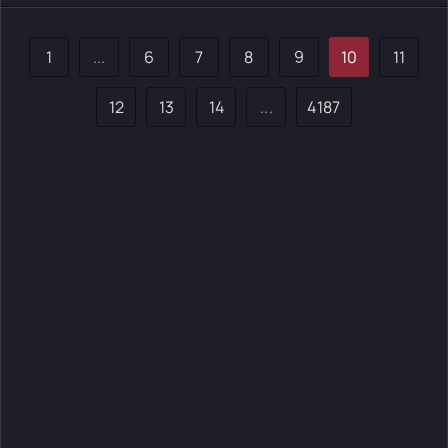
1
...
6
7
8
9
10
11
12
13
14
...
4187