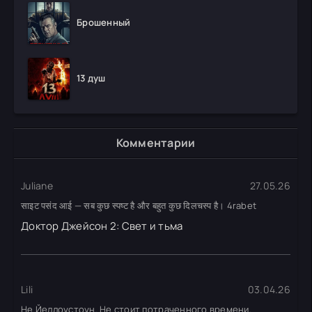
Брошенный
13 душ
Комментарии
Juliane
27.05.26
साइट पसंद आई — सब कुछ स्पष्ट है और बहुत कुछ दिलचस्प है। 4rabet
Доктор Джейсон 2: Свет и тьма
Lili
03.04.26
Не Йеллоустоун. Не стоит потраченного времени.