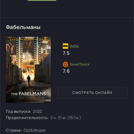
Фабельманы
7.5
7.6
СМОТРЕТЬ ОНЛАЙН
Год выпуска:
2022
Продолжительность:
2 ч. 31 м. (151 м.)
Страна:
США,Индия