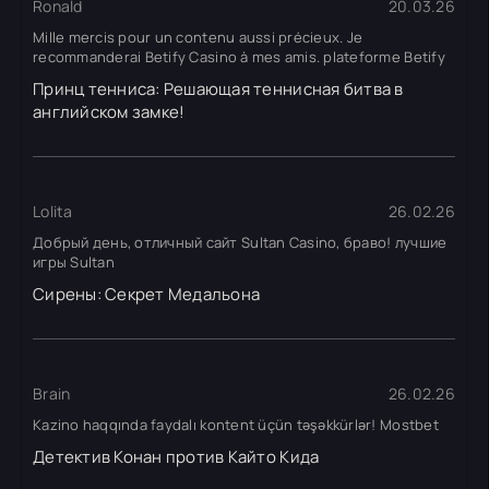
Ronald
20.03.26
Mille mercis pour un contenu aussi précieux. Je
recommanderai Betify Casino à mes amis. plateforme Betify
Принц тенниса: Решающая теннисная битва в
английском замке!
Lolita
26.02.26
Добрый день, отличный сайт Sultan Casino, браво! лучшие
игры Sultan
Сирены: Секрет Медальона
Brain
26.02.26
Kazino haqqında faydalı kontent üçün təşəkkürlər! Mostbet
Детектив Конан против Кайто Кида