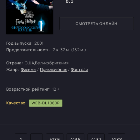
8.3
СМОТРЕТЬ ОНЛАЙН
Год выпуска:
2001
Продолжительность:
2 ч. 32 м. (152 м.)
Страна:
США,Великобритания
Жанр:
Фильмы
/
Приключения
/
Фэнтези
Возрастной рейтинг:
12 +
Качество:
WEB-DL 1080P
1
...
4135
4136
4137
4138