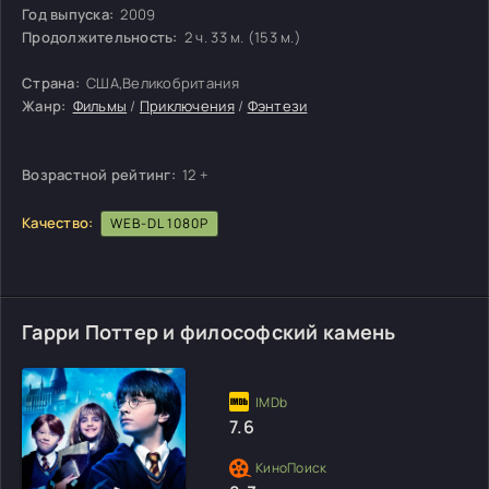
Год выпуска:
2009
Продолжительность:
2 ч. 33 м. (153 м.)
Страна:
США,Великобритания
Жанр:
Фильмы
/
Приключения
/
Фэнтези
Возрастной рейтинг:
12 +
Качество:
WEB-DL 1080P
Гарри Поттер и философский камень
7.6