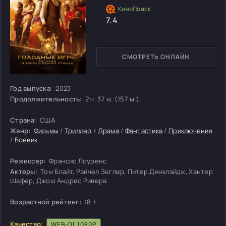
7.4
СМОТРЕТЬ ОНЛАЙН
Год выпуска:
2023
Продолжительность:
2 ч. 37 м. (157 м.)
Страна:
США
Жанр:
Фильмы
/
Триллер
/
Драма
/
Фантастика
/
Приключения
/
Боевик
Режиссер:
Фрэнсис Лоуренс
Актеры:
Том Блайт, Рэйчел Зеглер, Питер Динклэйдж, Хантер
Шафер, Джош Андрес Ривера
Возрастной рейтинг:
18 +
Качество:
WEB-DL 1080P