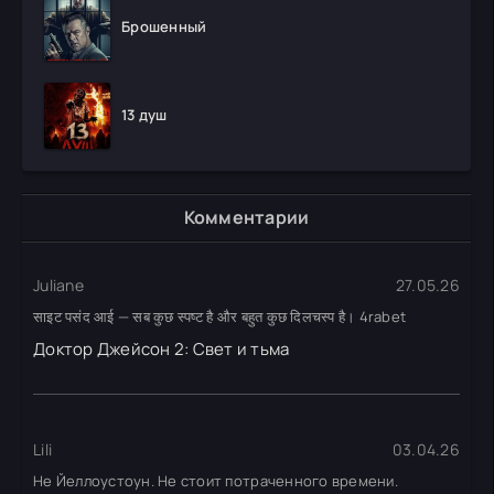
Брошенный
13 душ
Комментарии
Juliane
27.05.26
साइट पसंद आई — सब कुछ स्पष्ट है और बहुत कुछ दिलचस्प है। 4rabet
Доктор Джейсон 2: Свет и тьма
Lili
03.04.26
Не Йеллоустоун. Не стоит потраченного времени.