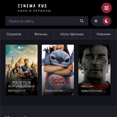
Все
CINEMA RUS
лучшее,
КИНО И СЕРИАЛЫ
смотрите
онлайн
на
Cinema
Сериалы
Фильмы
Мультфильмы
Новинки
Rus
Источник вечной
Миссия
молодости
Лило и Стич
невыполнима:
Финальная
расплата