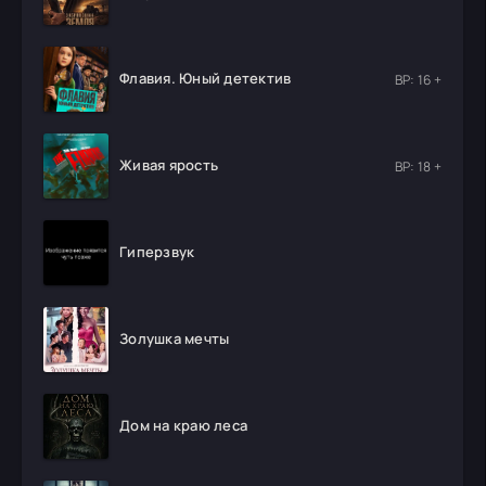
Флавия. Юный детектив
ВР: 16 +
Живая ярость
ВР: 18 +
Гиперзвук
Золушка мечты
Дом на краю леса