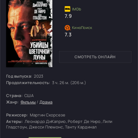
7.9
7.3
СМОТРЕТЬ ОНЛАЙН
Год выпуска:
2023
Продолжительность:
3 ч. 26 м. (206 м.)
Страна:
США
Жанр:
Фильмы
/
Драма
Режиссер:
Мартин Скорсезе
Актеры:
Леонардо ДиКаприо, Роберт Де Ниро, Лили
Гладстоун, Джесси Племонс, Танту Кардинал