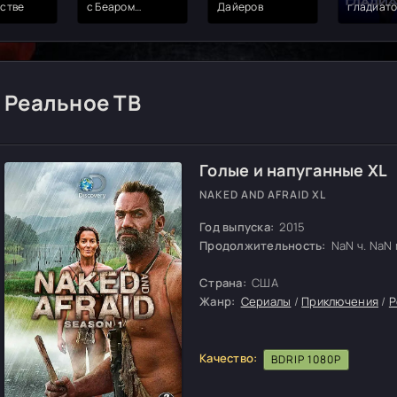
стве
с Беаром
Дайеров
гладиат
Гриллсом
Реальное ТВ
Голые и напуганные XL
NAKED AND AFRAID XL
Год выпуска:
2015
Продолжительность:
NaN ч. NaN м
Страна:
США
Жанр:
Сериалы
/
Приключения
/
Р
Качество:
BDRIP 1080P