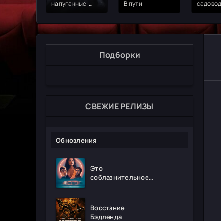
напуганные:
В пути
садовод
Глобальное
противостояние
Подборки
СВЕЖИЕ РЕЛИЗЫ
Обновления
Это
соблазнительное
безумие
Восстание
Бэдленда