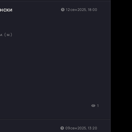
ански
12 сен 2025, 18:00
. ( м.)
1
09 сен 2025, 13:20