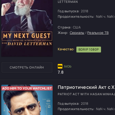
LETTERMAN
Год выпуска:
2018
Продолжительность:
NaN ч. NaN м
Страна:
США
Жанр:
Сериалы
/
Реальное ТВ
Качество:
BDRIP 1080P
СМОТРЕТЬ ОНЛАЙН
7.8
Патриотический Акт с 
PATRIOT ACT WITH HASAN MINHA
Год выпуска:
2018
Продолжительность:
NaN ч. NaN м