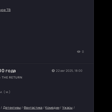
ное ТВ
0
00 года
22 авг 2025, 18:00
: THE RETURN
. ( м.)
а
/
Детективы
/
Фантастика
/
Комедии
/
Ужасы
/