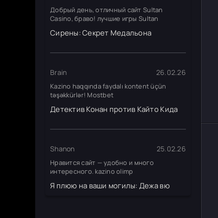
Добрый день, отличный сайт Sultan
Casino, браво! лучшие игры Sultan
Сирены: Секрет Медальона
Brain
26.02.26
Kazino haqqında faydalı kontent üçün
təşəkkürlər! Mostbet
Детектив Конан против Кайто Кида
Shanon
25.02.26
Нравится сайт — удобно и много
интересного. kazino olimp
Я плюю на ваши могилы: Дежа вю