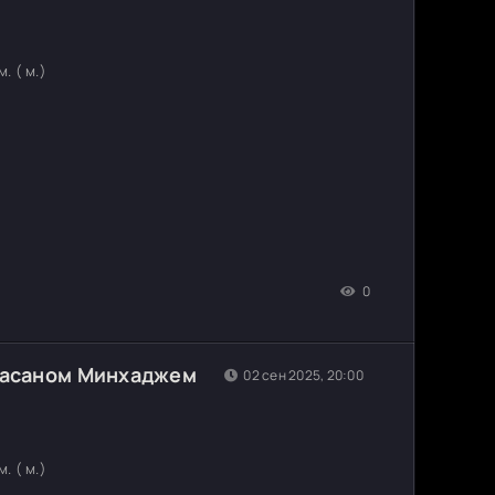
. ( м.)
0
Хасаном Минхаджем
02 сен 2025, 20:00
J
. ( м.)