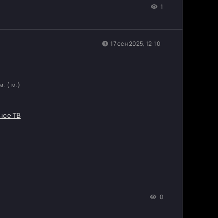
1
17 сен 2025, 12:10
. ( м.)
ное ТВ
0