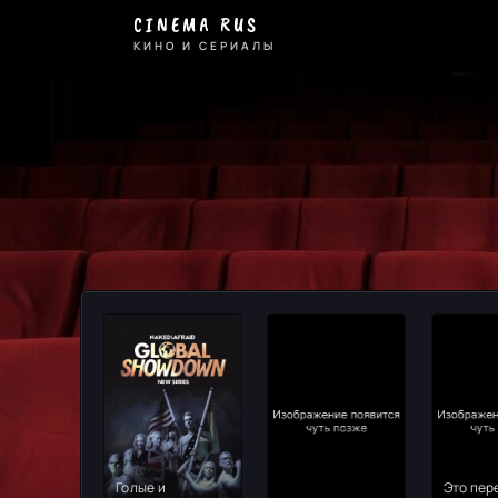
Реальное
CINEMA RUS
ТВ
КИНО И СЕРИАЛЫ
-
смотрите
онлайн
на
Cinema
Rus
Голые и
Это пер