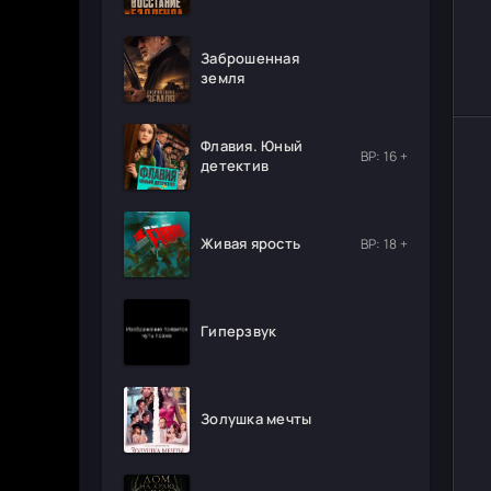
Заброшенная
земля
Флавия. Юный
ВР: 16 +
детектив
Живая ярость
ВР: 18 +
Гиперзвук
Золушка мечты