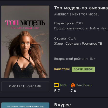
Топ-модель по-америк
AMERICA'S NEXT TOP MODEL
Год выпуска:
2013
Продолжительность:
NaN ч. NaN м
Страна:
США
Жанр:
Сериалы
/
Реальное ТВ
Возрастной рейтинг:
16 +
Качество:
BDRIP 1080P
СМОТРЕТЬ ОНЛАЙН
5.7
7.4
В курсе