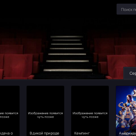
Се
едача о
В дикой природе
Кемпинг
Америка