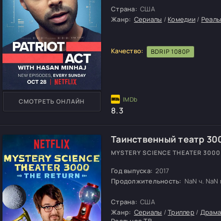
Страна:
США
Жанр:
Сериалы
/
Комедии
/
Реаль
Качество:
BDRIP 1080P
СМОТРЕТЬ ОНЛАЙН
8.3
Таинственный театр 30
MYSTERY SCIENCE THEATER 3000
Год выпуска:
2017
Продолжительность:
NaN ч. NaN м
Страна:
США
Жанр:
Сериалы
/
Триллер
/
Драм
Реальное ТВ