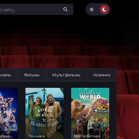
риалы
Фильмы
Мультфильмы
Новинки
нские
Почини и
Кругосветная
Брайан