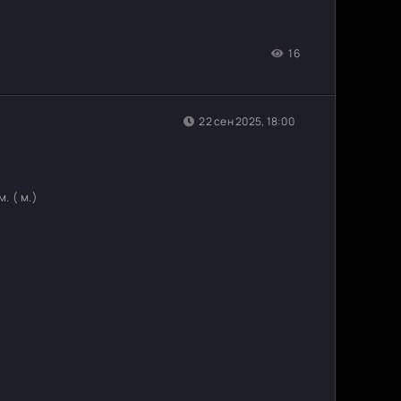
16
22 сен 2025, 18:00
. ( м.)