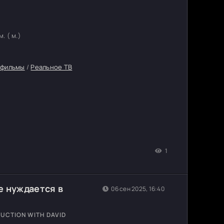
. ( м.)
тфильмы
/
Реальное ТВ
1
е нуждается в
06 сен 2025, 16:40
DUCTION WITH DAVID