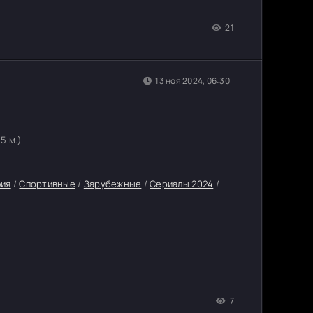
21
13 ноя 2024, 06:30
45 м.)
фия
/
Спортивные
/
Зарубежные
/
Сериалы 2024
/
7