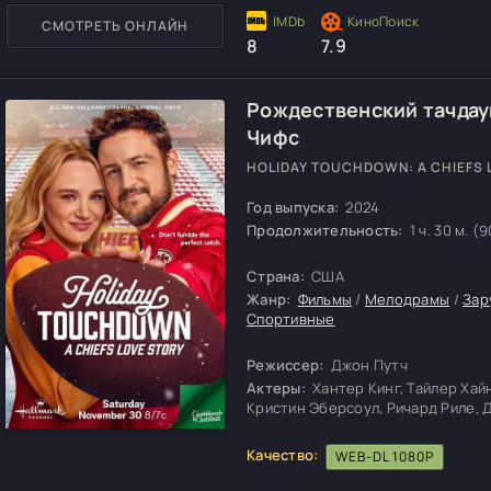
СМОТРЕТЬ ОНЛАЙН
8
7.9
Рождественский тачдау
Чифс
HOLIDAY TOUCHDOWN: A CHIEFS 
Год выпуска:
2024
Продолжительность:
1 ч. 30 м. (9
Страна:
США
Жанр:
Фильмы
/
Мелодрамы
/
Зар
Спортивные
Режиссер:
Джон Путч
Актеры:
Хантер Кинг, Тайлер Хай
Кристин Эберсоул, Ричард Риле,
Качество:
WEB-DL 1080P