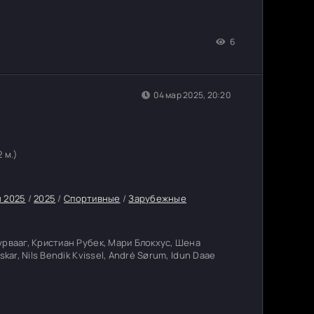
6
04 мар 2025, 20:20
2 м.)
 2025
/
2025
/
Спортивные
/
Зарубежные
урвааг, Кристиан Рубек, Мари Блокхус, Шена
kar, Nils Bendik Kvissel, André Sørum, Idun Daae