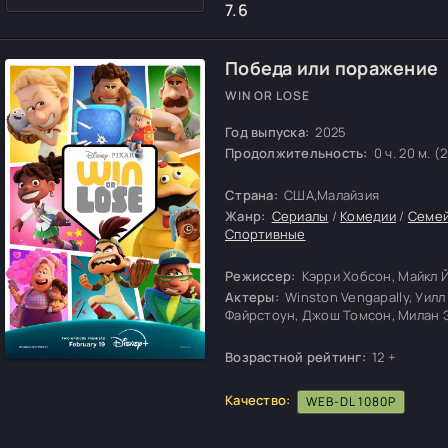
7.6
Победа или поражение
WIN OR LOSE
Год выпуска:
2025
Продолжительность:
0 ч. 20 м. (
Страна:
США,Малайзия
Жанр:
Сериалы
/
Комедии
/
Семе
Спортивные
Режиссер:
Кэрри Хобсон, Майкл 
Актеры:
Winston Vengapally, Уилл
Файрстоун, Джош Томсон, Милан Эл
Возрастной рейтинг:
12 +
Качество:
WEB-DL 1080P