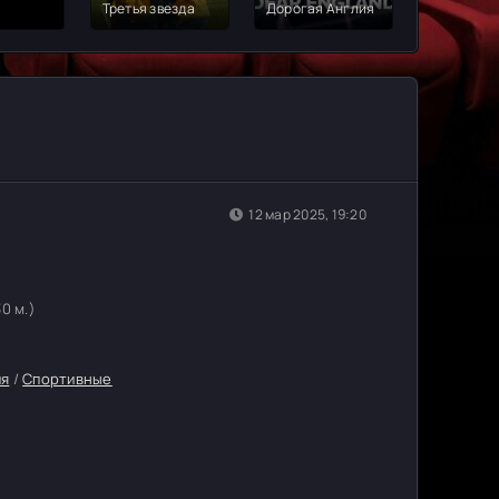
Третья звезда
Дорогая Англия
Джеймс.
12 мар 2025, 19:20
30 м.)
ия
/
Спортивные