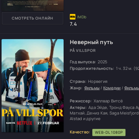
СМОТРЕТЬ ОНЛАЙН
7.4
Неверный путь
PÅ VILLSPOR
Год выпуска:
2025
Продолжительность:
1 ч. 32 м. (9
Страна:
Норвегия
Жанр:
Фильмы
/
Комедии
/
Фильмы
Режиссер:
Халлвар Витсё
Актеры:
Ада Эйде, Тронд Фауса А
Матхай, Дениз Кая, Saga Meisfjords
Alstad и другие
Качество:
WEB-DL 1080P