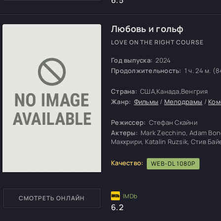
Любовь и гольф
LOVE ON THE RIGHT COURSE
Год выпуска:
2024
Продолжительность:
1 ч. 24 м. (8
Страна:
США,Канада,Венгрия
Жанр:
Фильмы
/
Мелодрамы
/
Ком
Режиссер:
Стефан Скайни
Актеры:
Mark Zecchino, Adam Bon
Маккрири, Katalin Ruzsik, Стив Б
Качество:
WEB-DL 1080P
СМОТРЕТЬ ОНЛАЙН
6.2