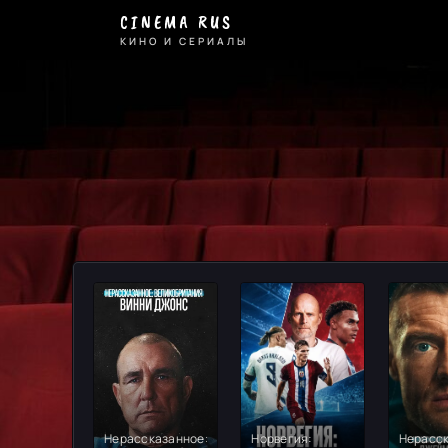
Спортивные
CINEMA RUS
-
КИНО И СЕРИАЛЫ
смотрите
онлайн
на
Cinema
Rus
Нерассказанное:
Норвегия:
Нерасск