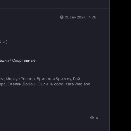
26 сен 2024, 14:28
4 м.)
едии
/
Спортивные
cz, Маркус Роснер, Бриттани Бристоу, Рой
айерс, Эвелин Добош, Эшли Ньюбро, Kara Wagland
4