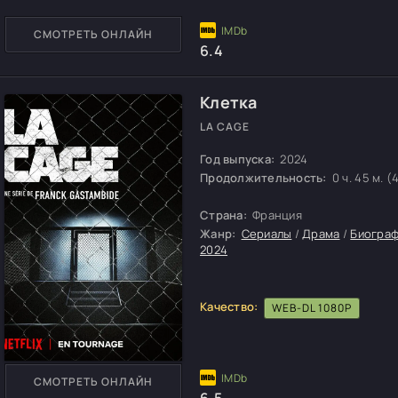
СМОТРЕТЬ ОНЛАЙН
6.4
Клетка
LA CAGE
Год выпуска:
2024
Продолжительность:
0 ч. 45 м. (
Страна:
Франция
Жанр:
Сериалы
/
Драма
/
Биогра
2024
Качество:
WEB-DL 1080P
СМОТРЕТЬ ОНЛАЙН
6.5