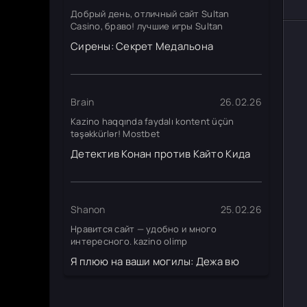
Добрый день, отличный сайт Sultan
Casino, браво! лучшие игры Sultan
Сирены: Секрет Медальона
Brain
26.02.26
Kazino haqqında faydalı kontent üçün
təşəkkürlər! Mostbet
Детектив Конан против Кайто Кида
Shanon
25.02.26
Нравится сайт — удобно и много
интересного. kazino olimp
Я плюю на ваши могилы: Дежа вю