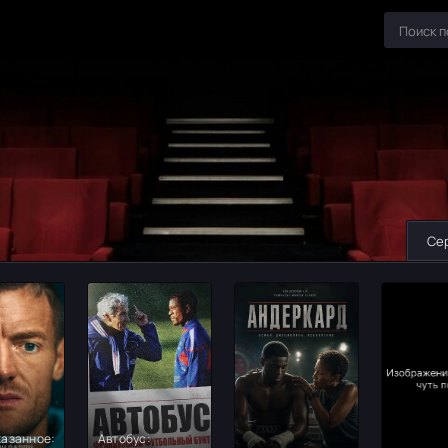
Се
азанное:
Автобус: