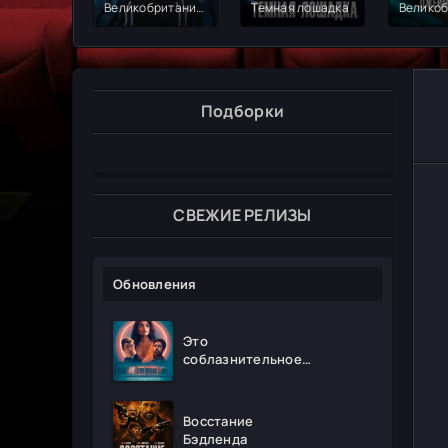
Великобритания.
Темная лошадка
Великоб
Винни Джонс
Джейми
Подборки
СВЕЖИЕ РЕЛИЗЫ
Обновления
Это
соблазнительное
безумие
Восстание
Бэдленда