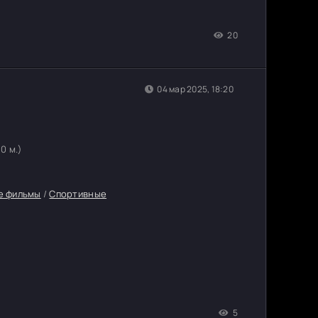
20
04 мар 2025, 18:20
50 м.)
е фильмы
/
Спортивные
5