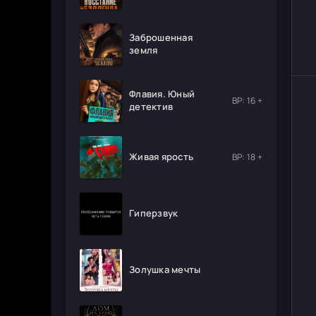
Заброшенная
земля
Флавия. Юный
ВР: 16 +
детектив
Живая ярость
ВР: 18 +
Гиперзвук
Золушка мечты