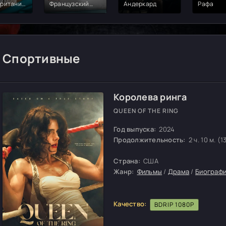
ритания.
Французский
Андеркард
Рафа
 Варди
футбольный бунт
Спортивные
Королева ринга
QUEEN OF THE RING
Год выпуска:
2024
Продолжительность:
2 ч. 10 м. (1
Страна:
США
Жанр:
Фильмы
/
Драма
/
Биограф
Качество:
BDRIP 1080P