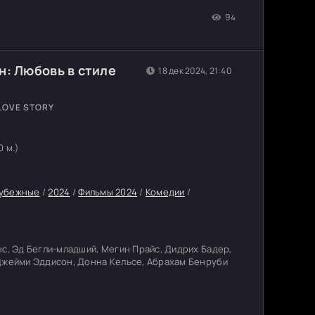
94
н: Любовь в стиле
18 дек 2024, 21:40
LOVE STORY
0 м.)
убежные
/
2024
/
Фильмы 2024
/
Комедии
/
нс, Эд Бегли-младший, Мегин Прайс, Дидрих Бадер,
 Джейми Эддисон, Донна Кельсе, Абрахам Бенруби