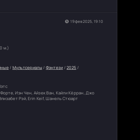
19 фев 2025, 19:10
20 м.)
йные
/
Мультсериалы
/
Фэнтези
/
2025
/
Йэтс
 Форте, Иэн Чен, Айзек Ван, Кайли Кёрран, Джо
изабет Рэй, Erin Keif, Шанель Стюарт