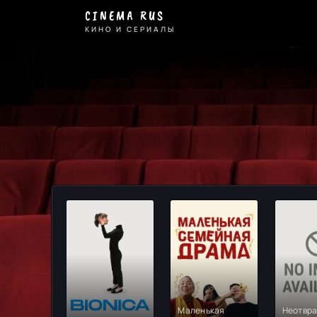
Фильмы
CINEMA RUS
2024
КИНО И СЕРИАЛЫ
-
смотрите
онлайн
на
Cinema
Rus
Маленькая
Неотвр