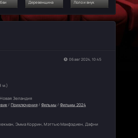
юбви
Деревенщина
Лоло и внук
Паку Тана
06 авг 2024, 10:45
8 м.)
 Новая Зеландия
евик
/
Приключения
/
Фильмы
/
Фильмы 2024
жекман, Эмма Коррин, Мэттью Макфэдиен, Дафни