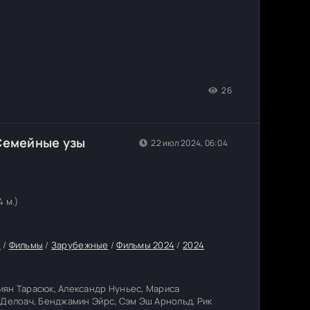
26
Семейные узы
22 июл 2024, 06:04
4 м.)
е
/
Фильмы
/
Зарубежные
/
Фильмы 2024
/
2024
ян Тарасюк, Александр Нуньес, Мариса
 Делоач, Бенджамин Эйрс, Сэм Эш Арнольд, Рик