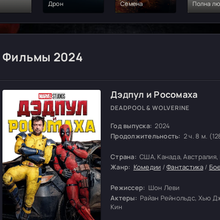
Дрон
Семена
Полна л
Фильмы 2024
Дэдпул и Росомаха
DEADPOOL & WOLVERINE
Год выпуска:
2024
Продолжительность:
2 ч. 8 м. (12
Страна:
США, Канада, Австралия,
Жанр:
Комедии
/
Фантастика
/
Бо
Режиссер:
Шон Леви
Актеры:
Райан Рейнольдс, Хью Д
Кин