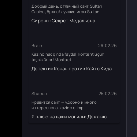
Добрый день, отличный сайт Sultan
Casino, браво! лучшие игры Sultan
Сирены: Секрет Медальона
Brain
26.02.26
Kazino haqqında faydalı kontent üçün
təşəkkürlər! Mostbet
Детектив Конан против Кайто Кида
Shanon
25.02.26
Нравится сайт — удобно и много
интересного. kazino olimp
Я плюю на ваши могилы: Дежа вю