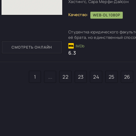
Хастингс, Сара Мерфи-Дайсон
Качество:
WEB-DL 1080P
Студентка юридического факульт
её брата, но единственный спосо
СМОТРЕТЬ ОНЛАЙН
6.3
1
...
22
23
24
25
26