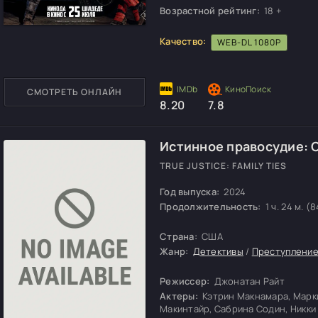
Возрастной рейтинг:
18 +
Качество:
WEB-DL 1080P
СМОТРЕТЬ ОНЛАЙН
8.20
7.8
Истинное правосудие: 
TRUE JUSTICE: FAMILY TIES
Год выпуска:
2024
Продолжительность:
1 ч. 24 м. (8
Страна:
США
Жанр:
Детективы
/
Преступлени
Режиссер:
Джонатан Райт
Актеры:
Кэтрин Макнамара, Марки
Макинтайр, Сабрина Содин, Никки