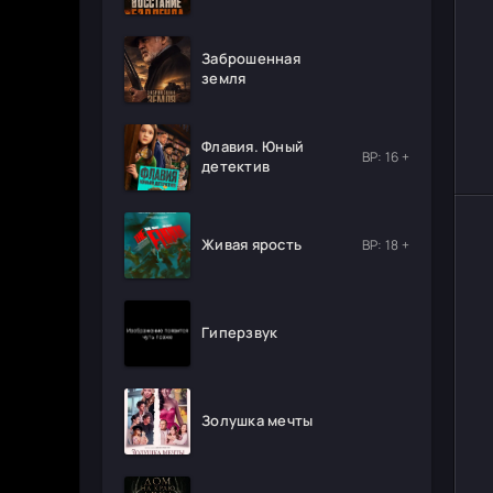
Заброшенная
земля
Флавия. Юный
ВР: 16 +
детектив
Живая ярость
ВР: 18 +
Гиперзвук
Золушка мечты