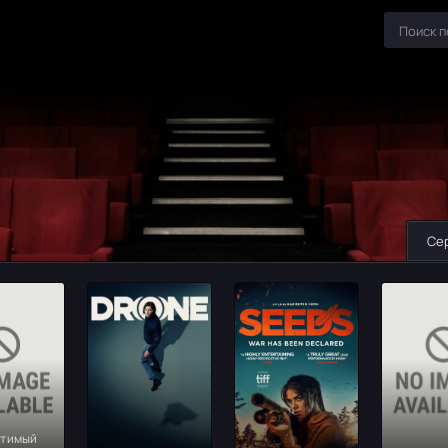
Се
атимый