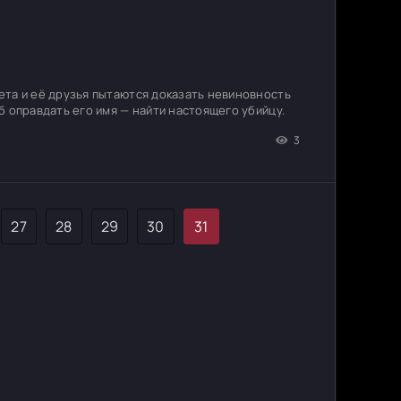
ета и её друзья пытаются доказать невиновность
б оправдать его имя — найти настоящего убийцу.
3
27
28
29
30
31