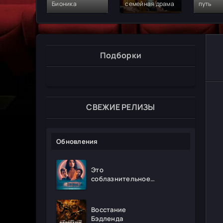
Бионика
семейная драма
путь
Подборки
СВЕЖИЕ РЕЛИЗЫ
Обновления
Это
соблазнительное
безумие
Восстание
Бэдленда