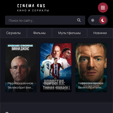
Спортивные
CINEMA RUS
-
КИНО И СЕРИАЛЫ
смотрите
онлайн
на
Cinema
Сериалы
Фильмы
Мультфильмы
Новинки
Rus
Нерассказанное:
Норвегия:
Нерассказанное:
Великобритания.
Темная лошадка
Великобритания.
Винни Джонс
Джейми Варди