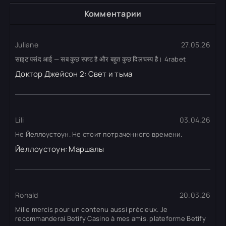
Комментарии
Juliane
27.05.26
साइट पसंद आई — सब कुछ स्पष्ट है और बहुत कुछ दिलचस्प है। 4rabet
Доктор Джейсон 2: Свет и тьма
Lili
03.04.26
Не Йеллоустоун. Не стоит потраченного времени.
Йеллоустоун: Маршалы
Ronald
20.03.26
Mille mercis pour un contenu aussi précieux. Je
recommanderai Betify Casino à mes amis. plateforme Betify