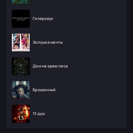
Гиперзвук
Золушка мечты
Дом на краю леса
Брошенный
13 душ