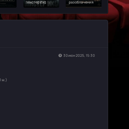
т
Мистер Икс
разоблачения
$Активы
30 июн 2025, 15:30
1 м.)