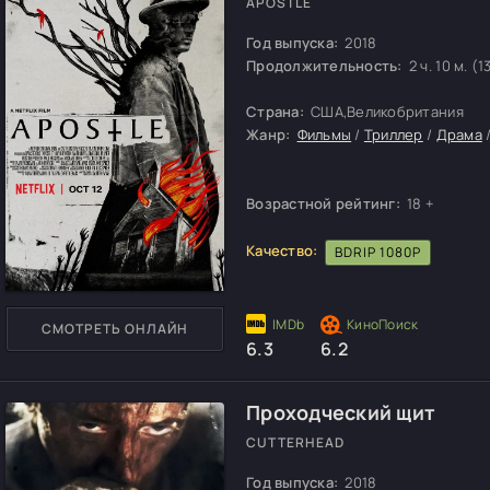
APOSTLE
Год выпуска:
2018
Продолжительность:
2 ч. 10 м. (1
Страна:
США,Великобритания
Жанр:
Фильмы
/
Триллер
/
Драма
Возрастной рейтинг:
18 +
Качество:
BDRIP 1080P
СМОТРЕТЬ ОНЛАЙН
6.3
6.2
Проходческий щит
CUTTERHEAD
Год выпуска:
2018