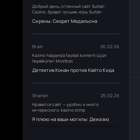
Добрый день, отличный сайт Sultan
Casino, браво! лучшие игры Sultan
Сирены: Секрет Медальона
Brain
26.02.26
Kazino haqqında faydalı kontent üçün
təşəkkürlər! Mostbet
Детектив Конан против Кайто Кида
Shanon
25.02.26
Нравится сайт — удобно и много
интересного. kazino olimp
Я плюю на ваши могилы: Дежа вю