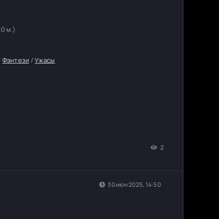
30 м.)
/
Фэнтези
/
Ужасы
2
30 июн 2025, 14:50