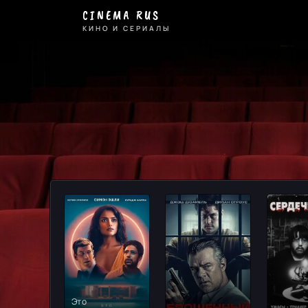
Триллер
CINEMA RUS
-
КИНО И СЕРИАЛЫ
смотрите
онлайн
на
Cinema
Rus
Это