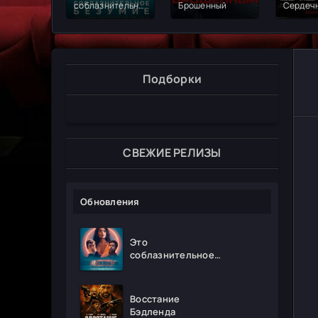
соблазнительное
Брошенный
Сердечн
безумие
Подборки
СВЕЖИЕ РЕЛИЗЫ
Обновления
Это
соблазнительное
безумие
Восстание
Бэдленда