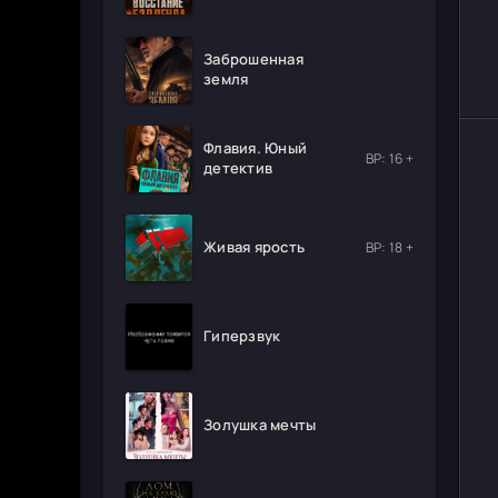
Заброшенная
земля
Флавия. Юный
ВР: 16 +
детектив
Живая ярость
ВР: 18 +
Гиперзвук
Золушка мечты