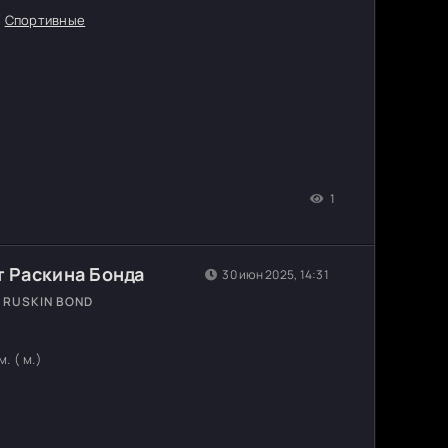
/
Спортивные
1
т Раскина Бонда
30 июн 2025, 14:31
 RUSKIN BOND
. ( м.)