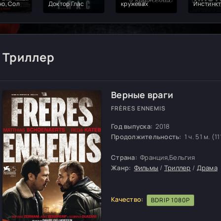
о, Сол
Доктор Глас
кружевах
Инстинк
Триллер
Верные враги
FRÈRES ENNEMIS
Год выпуска:
2018
Продолжительность:
1 ч. 51 м. (11
Страна:
Франция,Бельгия
Жанр:
Фильмы
/
Триллер
/
Драма
Качество:
BDRIP 1080P