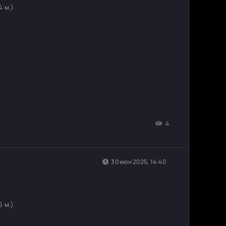
4 м.)
4
30 июн 2025, 14:40
5 м.)