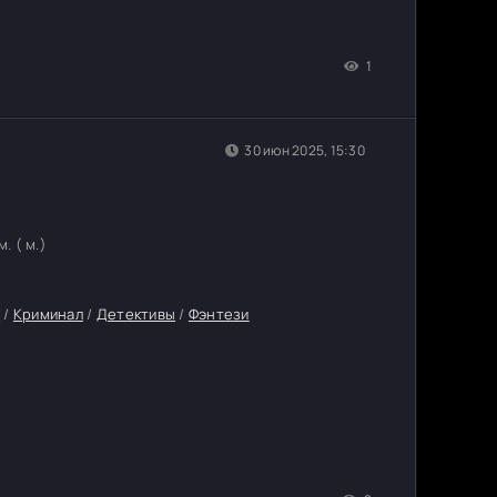
1
30 июн 2025, 15:30
. ( м.)
а
/
Криминал
/
Детективы
/
Фэнтези