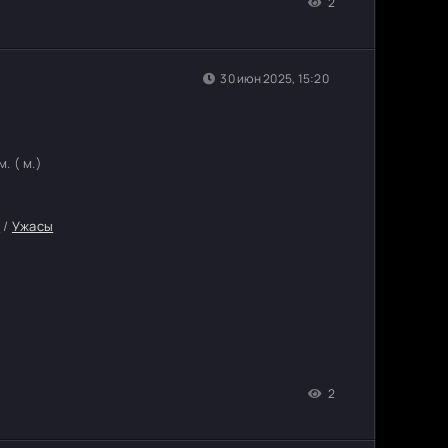
2
30 июн 2025, 15:20
. ( м.)
а
/
Ужасы
2