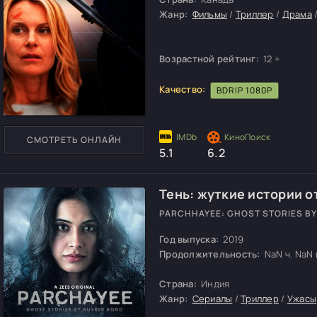
Жанр:
Фильмы
/
Триллер
/
Драма
Возрастной рейтинг:
12 +
Качество:
BDRIP 1080P
СМОТРЕТЬ ОНЛАЙН
5.1
6.2
Тень: жуткие истории о
PARCHHAYEE: GHOST STORIES BY
Год выпуска:
2019
Продолжительность:
NaN ч. NaN м
Страна:
Индия
Жанр:
Сериалы
/
Триллер
/
Ужасы