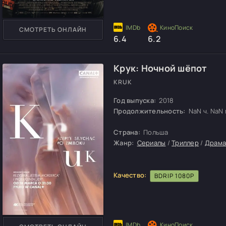
СМОТРЕТЬ ОНЛАЙН
6.4
6.2
Крук: Ночной шёпот
KRUK
Год выпуска:
2018
Продолжительность:
NaN ч. NaN м
Страна:
Польша
Жанр:
Сериалы
/
Триллер
/
Драм
Качество:
BDRIP 1080P