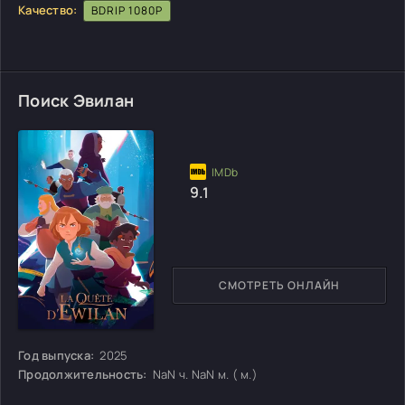
Качество:
BDRIP 1080P
Поиск Эвилан
9.1
СМОТРЕТЬ ОНЛАЙН
Год выпуска:
2025
Продолжительность:
NaN ч. NaN м. ( м.)