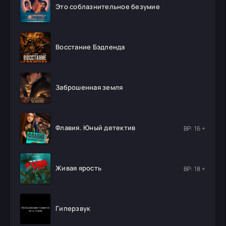
Это соблазнительное безумие
Восстание Бэдленда
Заброшенная земля
Флавия. Юный детектив
ВР: 16 +
Живая ярость
ВР: 18 +
Гиперзвук