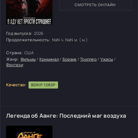
СМОТРЕТЬ ОНЛАЙН
Год выпуска:
2026
Продолжительность:
NaN ч. NaN м. ( м.)
Страна:
США
Жанр:
Фильмы
/
Криминал
/
Боевик
/
Триллер
/
Ужасы
/
Фэнтези
Качество:
BDRIP 1080P
Легенда об Аанге: Последний маг воздуха