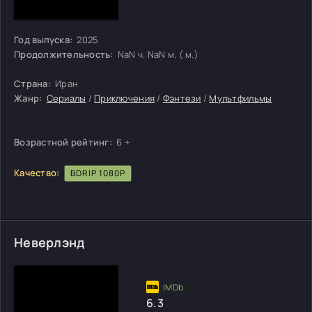
Год выпуска:
2025
Продолжительность:
NaN ч. NaN м. ( м.)
Страна:
Иран
Жанр:
Сериалы
/
Приключения
/
Фэнтези
/
Мультфильмы
Возрастной рейтинг:
6 +
Качество:
BDRIP 1080P
Неверлэнд
6.3