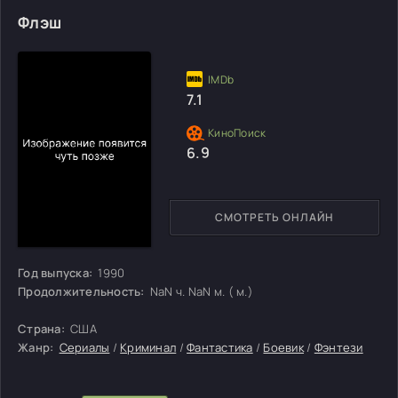
Флэш
7.1
6.9
СМОТРЕТЬ ОНЛАЙН
Год выпуска:
1990
Продолжительность:
NaN ч. NaN м. ( м.)
Страна:
США
Жанр:
Сериалы
/
Криминал
/
Фантастика
/
Боевик
/
Фэнтези