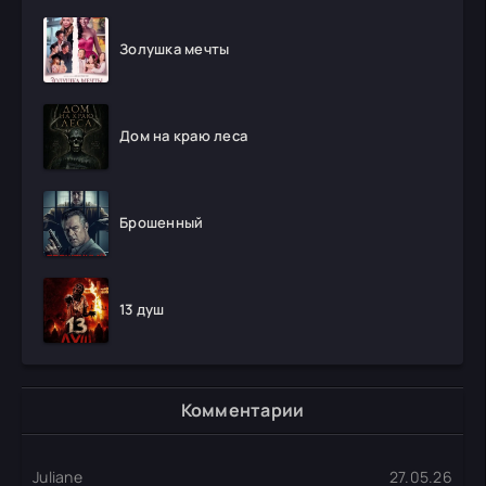
Золушка мечты
Дом на краю леса
Брошенный
13 душ
Комментарии
Juliane
27.05.26