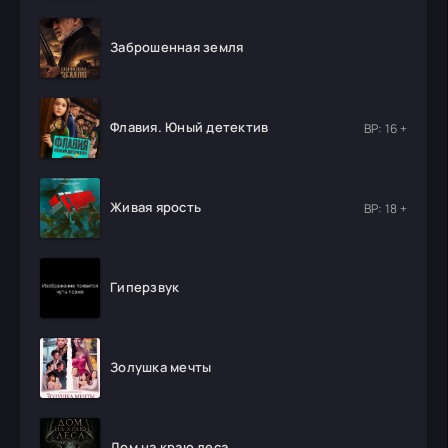
Заброшенная земля
Флавия. Юный детектив
ВР: 16 +
Живая ярость
ВР: 18 +
Гиперзвук
Золушка мечты
Дом на краю леса