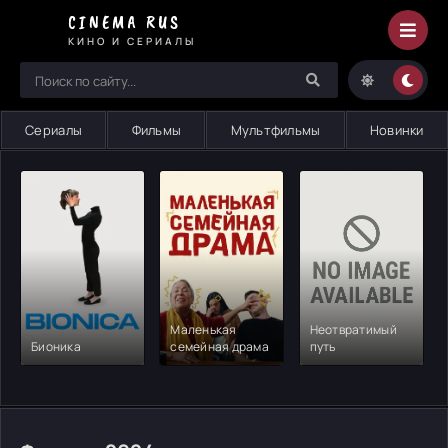
Фильмы
CINEMA RUS
2024
КИНО И СЕРИАЛЫ
-
смотрите
онлайн
на
Сериалы
Фильмы
Мультфильмы
Новинки
Cinema
Rus
Маленькая
Неотвратимый
Бионика
семейная драма
путь