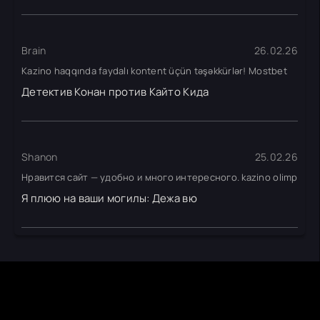
Brain
26.02.26
Kazino haqqında faydalı kontent üçün təşəkkürlər! Mostbet
Детектив Конан против Кайто Кида
Shanon
25.02.26
Нравится сайт — удобно и много интересного. kazino olimp
Я плюю на ваши могилы: Дежа вю