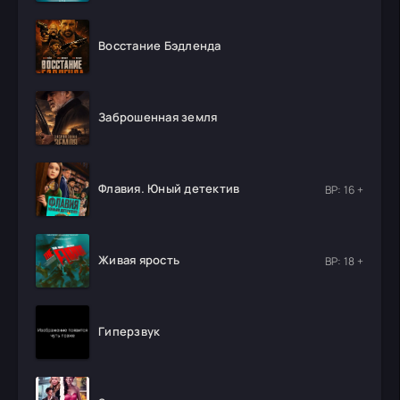
Восстание Бэдленда
Заброшенная земля
Флавия. Юный детектив
ВР: 16 +
Живая ярость
ВР: 18 +
Гиперзвук