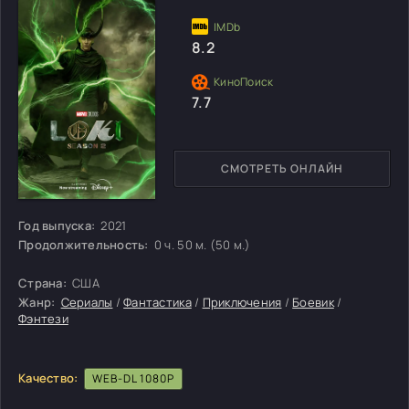
8.2
7.7
СМОТРЕТЬ ОНЛАЙН
Год выпуска:
2021
Продолжительность:
0 ч. 50 м. (50 м.)
Страна:
США
Жанр:
Сериалы
/
Фантастика
/
Приключения
/
Боевик
/
Фэнтези
Качество:
WEB-DL 1080P