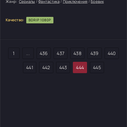
Жанр:
Сериалы
/
Фантастика
/
Приключения
/
Боевик
Качество:
BDRIP 1080P
1
...
436
437
438
439
440
441
442
443
444
445