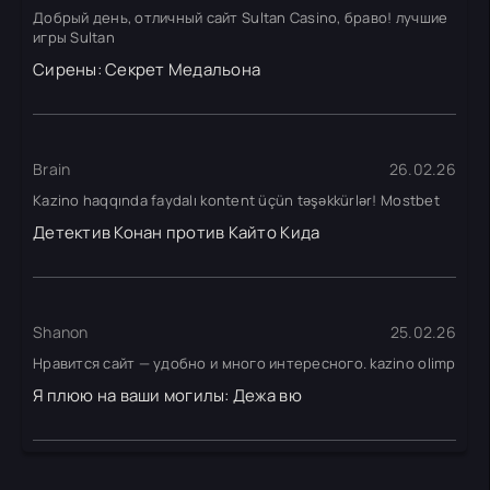
Добрый день, отличный сайт Sultan Casino, браво! лучшие
игры Sultan
Сирены: Секрет Медальона
Brain
26.02.26
Kazino haqqında faydalı kontent üçün təşəkkürlər! Mostbet
Детектив Конан против Кайто Кида
Shanon
25.02.26
Нравится сайт — удобно и много интересного. kazino olimp
Я плюю на ваши могилы: Дежа вю