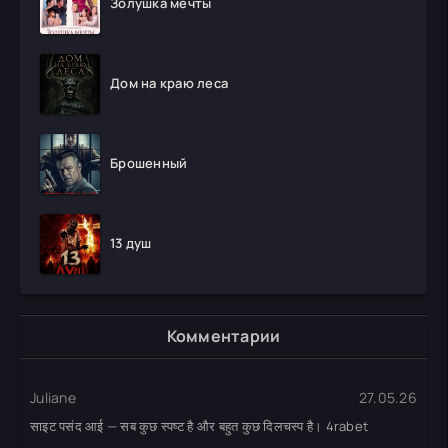
Золушка мечты
Дом на краю леса
Брошенный
13 душ
Комментарии
Juliane
27.05.26
साइट पसंद आई — सब कुछ स्पष्ट है और बहुत कुछ दिलचस्प है। 4rabet