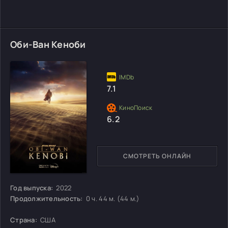
Оби-Ван Кеноби
7.1
6.2
СМОТРЕТЬ ОНЛАЙН
Год выпуска:
2022
Продолжительность:
0 ч. 44 м. (44 м.)
Страна:
США