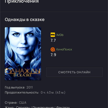
Приключения
Однажды в сказке
7.7
7.9
СМОТРЕТЬ ОНЛАЙН
Год выпуска:
2011
Продолжительность:
0 ч. 43 м. (43 м.)
Страна:
США
Жанр:
Сериалы
/
Приключения
/
Фэнтези